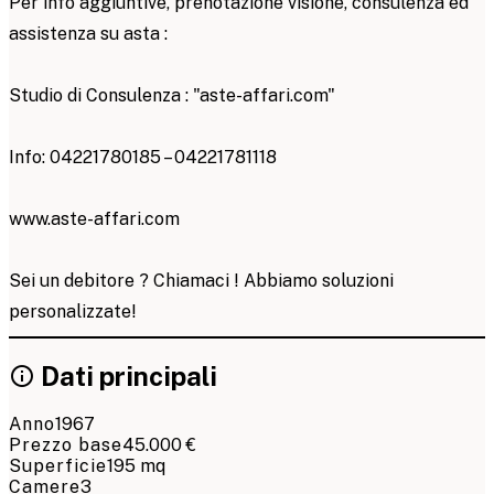
Per info aggiuntive, prenotazione visione, consulenza ed
assistenza su asta :
Studio di Consulenza : "aste-affari.com"
Info: 04221780185 – 04221781118
www.aste-affari.com
Sei un debitore ? Chiamaci ! Abbiamo soluzioni
personalizzate!
Dati principali
Anno
1967
Prezzo base
45.000 €
Superficie
195 mq
Camere
3