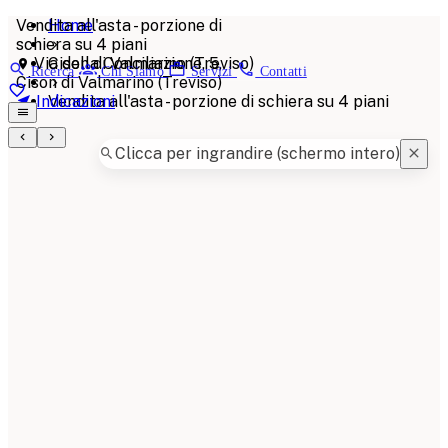
Vendita all'asta - porzione di
Home
schiera su 4 piani
Via della Conciliazione, 5,
Cison di Valmarino (Treviso)
Ricerca
Chi Siamo
Servizi
Contatti
Cison di Valmarino (Treviso)
Indicazioni
Vendita all'asta - porzione di schiera su 4 piani
Clicca per ingrandire (schermo intero)