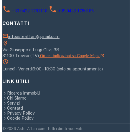
+39 0422 1781118
+39 0422 1780185
CONTATTI
infoasteaffari@gmail.com
Via Giuseppe e Luigi Olivi, 38
31100 Treviso (TV)
Ottieni indicazioni su Google Maps
Lunedì - Venerdì
9:00 - 18:30 (solo su appuntamento)
LINK UTILI
Ricerca Immobili
Chi Siamo
Servizi
Contatti
Privacy Policy
Cookie Policy
© 2026 Aste-Affari.com. Tutti i diritti riservati.