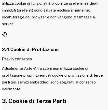
utilizza cookie di funzionalità propri. Le preferenze degli
immobili (preferiti) sono salvate esclusivamente nel
localStorage del browser e non vengono trasmesse al
server.
2.4 Cookie di Profilazione
Previo consenso
Attualmente Aste-Affari.com non utilizza cookie di
profilazione propri. Eventuali cookie di profilazione di terze
parti (es. servizi embedded) sono soggetti al consenso
dell'utente.
3. Cookie di Terze Parti