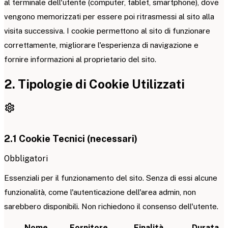
al terminale dell'utente (computer, tablet, smartphone), dove
vengono memorizzati per essere poi ritrasmessi al sito alla
visita successiva. I cookie permettono al sito di funzionare
correttamente, migliorare l'esperienza di navigazione e
fornire informazioni al proprietario del sito.
2. Tipologie di Cookie Utilizzati
2.1 Cookie Tecnici (necessari)
Obbligatori
Essenziali per il funzionamento del sito. Senza di essi alcune
funzionalità, come l'autenticazione dell'area admin, non
sarebbero disponibili. Non richiedono il consenso dell'utente.
Nome
Fornitore
Finalità
Durata