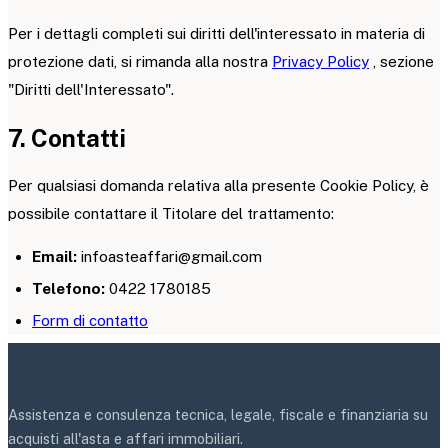
Per i dettagli completi sui diritti dell'interessato in materia di
protezione dati, si rimanda alla nostra
Privacy Policy
, sezione
"Diritti dell'Interessato".
7. Contatti
Per qualsiasi domanda relativa alla presente Cookie Policy, è
possibile contattare il Titolare del trattamento:
Email:
infoasteaffari@gmail.com
Telefono:
0422 1780185
Form di contatto
Assistenza e consulenza tecnica, legale, fiscale e finanziaria su
acquisti all'asta e affari immobiliari.